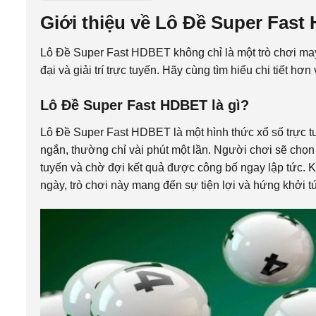
Giới thiệu về Lô Đề Super Fas
Lô Đề Super Fast HDBET không chỉ là một trò chơi may
đại và giải trí trực tuyến. Hãy cùng tìm hiểu chi tiết hơn 
Lô Đề Super Fast HDBET là gì?
Lô Đề Super Fast HDBET là một hình thức xổ số trực tu
ngắn, thường chỉ vài phút một lần. Người chơi sẽ chọ
tuyến và chờ đợi kết quả được công bố ngay lập tức. 
ngày, trò chơi này mang đến sự tiện lợi và hứng khởi tứ