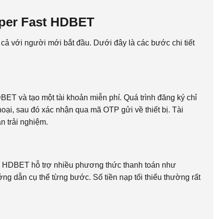
per Fast HDBET
ả với người mới bắt đầu. Dưới đây là các bước chi tiết
BET và tạo một tài khoản miễn phí. Quá trình đăng ký chỉ
hoại, sau đó xác nhận qua mã OTP gửi về thiết bị. Tài
n trải nghiệm.
c. HDBET hỗ trợ nhiều phương thức thanh toán như
ng dẫn cụ thể từng bước. Số tiền nạp tối thiểu thường rất