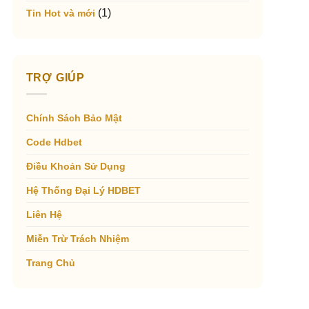
(1)
Tin Hot và mới
TRỢ GIÚP
Chính Sách Bảo Mật
Code Hdbet
Điều Khoản Sử Dụng
Hệ Thống Đại Lý HDBET
Liên Hệ
Miễn Trừ Trách Nhiệm
Trang Chủ