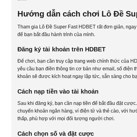
Hướng dẫn cách chơi Lô Đề Su
Tham gia Lô Đề Super Fast HDBET rất đơn giản, ngay c
để bạn bắt đầu hành trình của mình.
Đăng ký tài khoản trên HDBET
Để chơi, bạn cần truy cập trang web chính thức của HD
yêu cầu bạn điền thông tin cơ bản như email, số điện t
khoản sẽ được kích hoạt ngay lập tức, sẵn sàng cho bạ
Cách nạp tiền vào tài khoản
Sau khi đăng ký, bạn cần nạp tiền để bắt đầu đặt cượ
chuyển khoản ngân hàng, ví điện tử và thẻ cào, với hướ
thấp, phù hợp với mọi đối tượng người chơi.
Cách chọn số và đặt cược