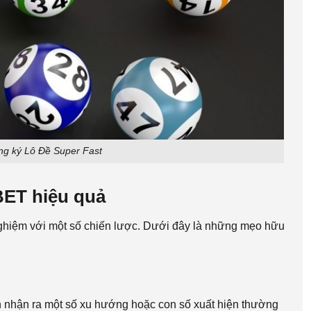
g ký Lô Đề Super Fast
BET hiệu quả
 nghiệm với một số chiến lược. Dưới đây là những mẹo hữu
ạn nhận ra một số xu hướng hoặc con số xuất hiện thường