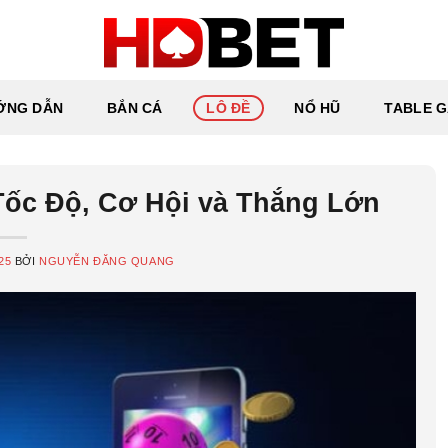
ỚNG DẪN
BẮN CÁ
LÔ ĐỀ
NỔ HŨ
TABLE 
Tốc Độ, Cơ Hội và Thắng Lớn
25
BỞI
NGUYỄN ĐĂNG QUANG