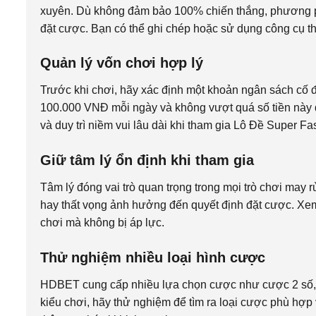
xuyên. Dù không đảm bảo 100% chiến thắng, phương phá
đặt cược. Bạn có thể ghi chép hoặc sử dụng công cụ th
Quản lý vốn chơi hợp lý
Trước khi chơi, hãy xác định một khoản ngân sách cố đ
100.000 VNĐ mỗi ngày và không vượt quá số tiền này dù
và duy trì niềm vui lâu dài khi tham gia Lô Đề Super F
Giữ tâm lý ổn định khi tham gia
Tâm lý đóng vai trò quan trọng trong mọi trò chơi may 
hay thất vọng ảnh hưởng đến quyết định đặt cược. Xem đ
chơi mà không bị áp lực.
Thử nghiệm nhiều loại hình cược
HDBET cung cấp nhiều lựa chọn cược như cược 2 số, 3 s
kiểu chơi, hãy thử nghiệm để tìm ra loại cược phù hợ