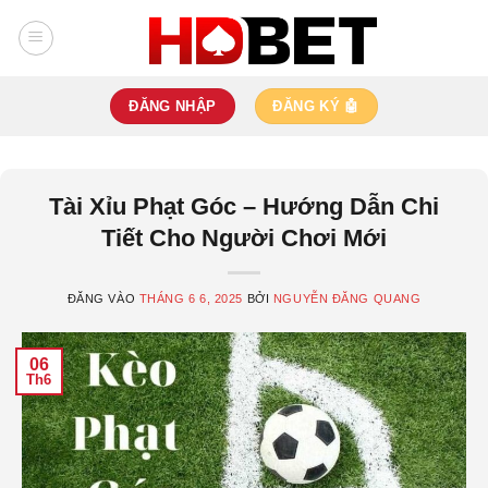
Bỏ
qua
nội
dung
ĐĂNG NHẬP
ĐĂNG KÝ 🤖
Tài Xỉu Phạt Góc – Hướng Dẫn Chi
Tiết Cho Người Chơi Mới
ĐĂNG VÀO
THÁNG 6 6, 2025
BỞI
NGUYỄN ĐĂNG QUANG
06
Th6