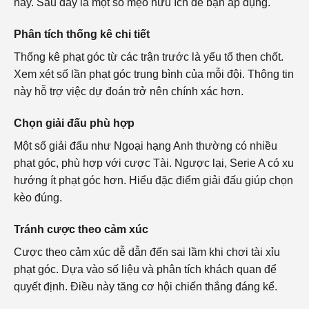
này. Sau đây là một số mẹo hữu ích để bạn áp dụng.
Phân tích thống kê chi tiết
Thống kê phạt góc từ các trận trước là yếu tố then chốt.
Xem xét số lần phạt góc trung bình của mỗi đội. Thông tin
này hỗ trợ việc dự đoán trở nên chính xác hơn.
Chọn giải đấu phù hợp
Một số giải đấu như Ngoại hạng Anh thường có nhiều
phạt góc, phù hợp với cược Tài. Ngược lại, Serie A có xu
hướng ít phạt góc hơn. Hiểu đặc điểm giải đấu giúp chọn
kèo đúng.
Tránh cược theo cảm xúc
Cược theo cảm xúc dễ dẫn đến sai lầm khi chơi tài xỉu
phạt góc. Dựa vào số liệu và phân tích khách quan để
quyết định. Điều này tăng cơ hội chiến thắng đáng kể.