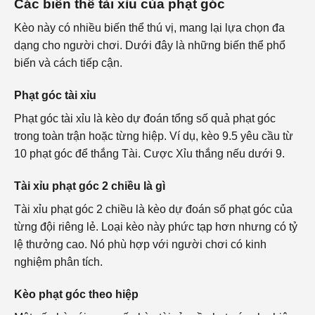
Các biến thể tài xỉu của phạt góc
Kèo này có nhiều biến thể thú vị, mang lại lựa chọn đa
dạng cho người chơi. Dưới đây là những biến thể phổ
biến và cách tiếp cận.
Phạt góc tài xỉu
Phạt góc tài xỉu là kèo dự đoán tổng số quả phạt góc
trong toàn trận hoặc từng hiệp. Ví dụ, kèo 9.5 yêu cầu từ
10 phạt góc để thắng Tài. Cược Xỉu thắng nếu dưới 9.
Tài xỉu phạt góc 2 chiều là gì
Tài xỉu phạt góc 2 chiều là kèo dự đoán số phạt góc của
từng đội riêng lẻ. Loại kèo này phức tạp hơn nhưng có tỷ
lệ thưởng cao. Nó phù hợp với người chơi có kinh
nghiệm phân tích.
Kèo phạt góc theo hiệp