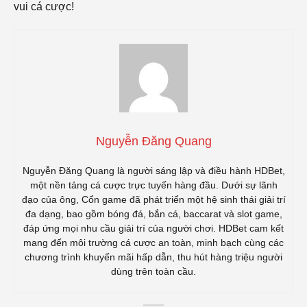
vui cá cược!
Nguyễn Đăng Quang
Nguyễn Đăng Quang là người sáng lập và điều hành HDBet,
một nền tảng cá cược trực tuyến hàng đầu.
Dưới sự lãnh
đạo của ông, Cổn game đã phát triển một hệ sinh thái giải trí
đa dạng, bao gồm bóng đá, bắn cá, baccarat và slot game,
đáp ứng mọi nhu cầu giải trí của người chơi.
HDBet cam kết
mang đến môi trường cá cược an toàn, minh bạch cùng các
chương trình khuyến mãi hấp dẫn, thu hút hàng triệu người
dùng trên toàn cầu.