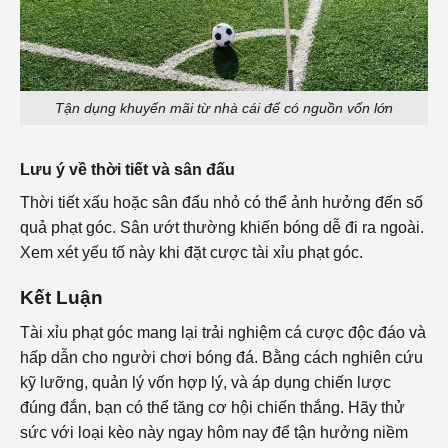
Tận dụng khuyến mãi từ nhà cái để có nguồn vốn lớn
Lưu ý về thời tiết và sân đấu
Thời tiết xấu hoặc sân đấu nhỏ có thể ảnh hưởng đến số
quả phạt góc. Sân ướt thường khiến bóng dễ đi ra ngoài.
Xem xét yếu tố này khi đặt cược tài xỉu phạt góc.
Kết Luận
Tài xỉu phạt góc mang lại trải nghiệm cá cược độc đáo và
hấp dẫn cho người chơi bóng đá. Bằng cách nghiên cứu
kỹ lưỡng, quản lý vốn hợp lý, và áp dụng chiến lược
đúng đắn, bạn có thể tăng cơ hội chiến thắng. Hãy thử
sức với loại kèo này ngay hôm nay để tận hưởng niềm