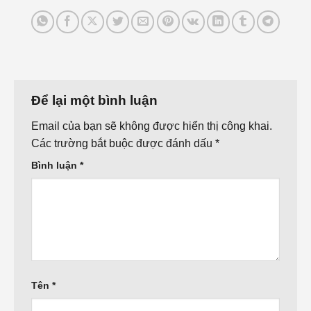
Để lại một bình luận
Email của bạn sẽ không được hiển thị công khai.
Các trường bắt buộc được đánh dấu
*
Bình luận
*
Tên
*