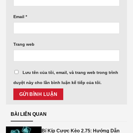
Email
*
Trang web
Lưu tên của tôi, email, và trang web trong trình
duyệt này cho lần bình luận kế tiếp của tôi.
BÀI LIÊN QUAN
Bí Kíp Cược Kèo 2.75: Hướng Dẫn